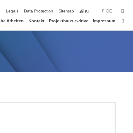
sear
e
Legals
Data Protection
Sitemap
DE
KIT
Sta
che Arbeiten
Kontakt
Projekthaus e-drive
Impressum