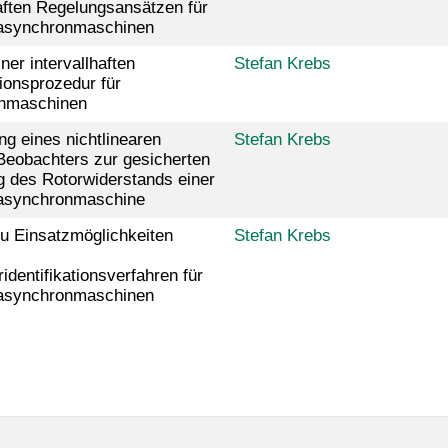
haften Regelungsansätzen für
sasynchronmaschinen
ner intervallhaften
Stefan Krebs
tionsprozedur für
nmaschinen
ng eines nichtlinearen
Stefan Krebs
Beobachters zur gesicherten
 des Rotorwiderstands einer
sasynchronmaschine
u Einsatzmöglichkeiten
Stefan Krebs
identifikationsverfahren für
sasynchronmaschinen