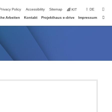
sear
Privacy Policy
Accessibility
Sitemap
DE
KIT
Sta
che Arbeiten
Kontakt
Projekthaus e-drive
Impressum