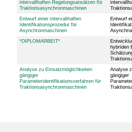
intervallhaften Regelungsansätzen für
intervall
Traktionsasynchronmaschinen
Traktion
Entwurf einer intervallhaften
Entwurf ei
Identifikationsprozedur für
Identifika
Asynchronmaschinen
Asynchro
*DIPLOMARBEIT*
Entwicklu
hybriden 
Schätzung
Traktion
Analyse zu Einsatzmöglichkeiten
Analyse z
gängiger
gängiger
Parameteridentifikationsverfahren für
Parameter
Traktionsasynchronmaschinen
Traktion