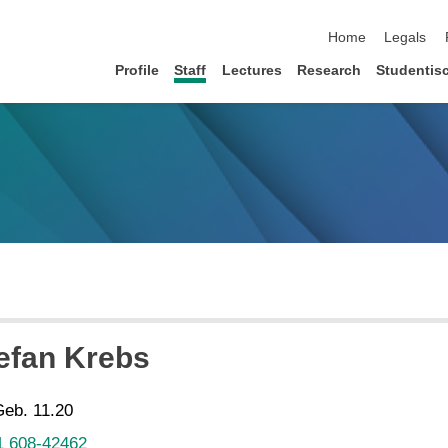
skip navigation
Home
Legals
Profile
Staff
Lectures
Research
Studentis
efan Krebs
Geb. 11.20
1 608-42462